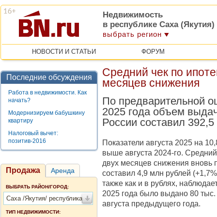
Недвижимость
в республике Саха (Якутия)
выбрать регион
НОВОСТИ И СТАТЬИ
ФОРУМ
Средний чек по ипоте
Последние обсуждения
месяцев снижения
Работа в недвижимости. Как
По предварительной оц
начать?
2025 года объем выдач
Модернизируем бабушкину
России составил 392,5
квартиру
Налоговый вычет:
позитив-2016
Показатели августа 2025 на 10
выше августа 2024-го. Средни
двух месяцев снижения вновь п
Продажа
Аренда
составил 4,9 млн рублей (+1,7
также как и в рублях, наблюдае
ВЫБРАТЬ РАЙОН/ГОРОД:
2025 года было выдано 80 тыс.
Саха /Якутия/ республика
августа предыдущего года.
ТИП НЕДВИЖИМОСТИ: