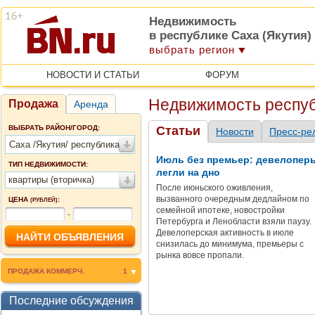
Недвижимость
в республике Саха (Якутия)
выбрать регион
НОВОСТИ И СТАТЬИ
ФОРУМ
Недвижимость респуб
Продажа
Аренда
ВЫБРАТЬ РАЙОН/ГОРОД:
Статьи
Новости
Пресс-ре
Саха /Якутия/ республика
Июль без премьер: девелопер
ТИП НЕДВИЖИМОСТИ:
легли на дно
квартиры (вторичка)
После июньского оживления,
вызванного очередным дедлайном по
ЦЕНА
:
(РУБЛЕЙ)
семейной ипотеке, новостройки
-
Петербурга и Ленобласти взяли паузу.
Девелоперская активность в июле
снизилась до минимума, премьеры с
рынка вовсе пропали.
ПРОДАЖА КОММЕРЧ.
1
Последние обсуждения