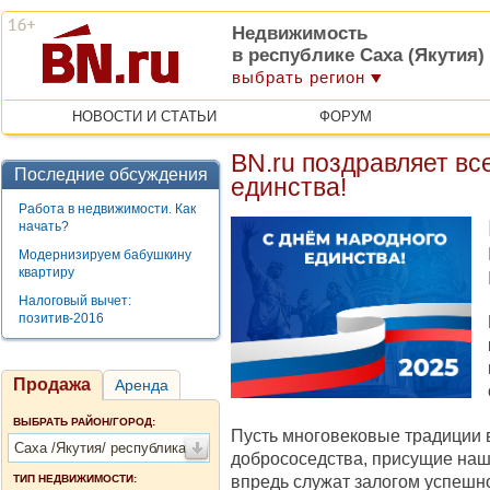
Недвижимость
в республике Саха (Якутия)
выбрать регион
НОВОСТИ И СТАТЬИ
ФОРУМ
BN.ru поздравляет вс
Последние обсуждения
единства!
Работа в недвижимости. Как
начать?
Модернизируем бабушкину
квартиру
Налоговый вычет:
позитив-2016
Продажа
Аренда
ВЫБРАТЬ РАЙОН/ГОРОД:
Пусть многовековые традиции 
Саха /Якутия/ республика
добрососедства, присущие наш
впредь служат залогом успешн
ТИП НЕДВИЖИМОСТИ: