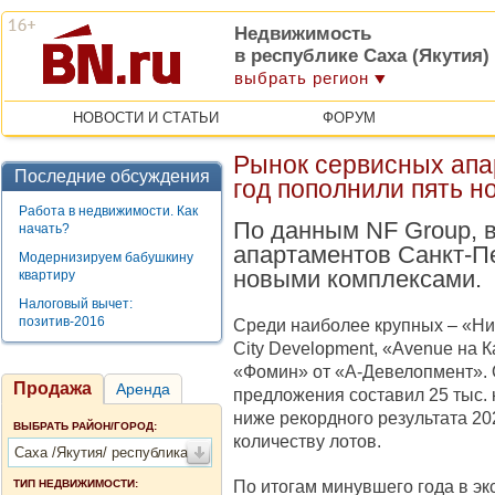
Недвижимость
в республике Саха (Якутия)
выбрать регион
НОВОСТИ И СТАТЬИ
ФОРУМ
Рынок сервисных апа
Последние обсуждения
год пополнили пять н
Работа в недвижимости. Как
По данным NF Group, в
начать?
апартаментов Санкт-П
Модернизируем бабушкину
новыми комплексами.
квартиру
Налоговый вычет:
позитив-2016
Среди наиболее крупных – «Ниг
City Development, «Avenue на К
«Фомин» от «А-Девелопмент». 
Продажа
Аренда
предложения составил 25 тыс. кв
ниже рекордного результата 202
ВЫБРАТЬ РАЙОН/ГОРОД:
количеству лотов.
Саха /Якутия/ республика
По итогам минувшего года в э
ТИП НЕДВИЖИМОСТИ: