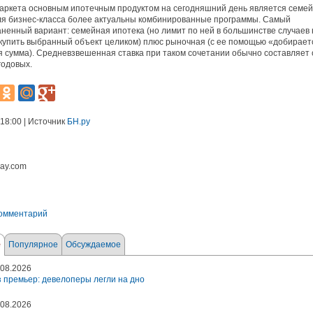
аркета основным ипотечным продуктом на сегодняшний день является семе
ля бизнес-класса более актуальны комбинированные программы. Самый
ненный вариант: семейная ипотека (но лимит по ней в большинстве случаев 
купить выбранный объект целиком) плюс рыночная (с ее помощью «добирает
 сумма). Средневзвешенная ставка при таком сочетании обычно составляет 
годовых.
 18:00 | Источник
БН.ру
bay.com
комментарий
е
Популярное
Обсуждаемое
08.2026
 премьер: девелоперы легли на дно
08.2026