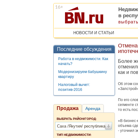
Недвиж
в респу
выбрать
НОВОСТИ И СТАТЬИ
Отмена
Последние обсуждения
ипотеч
Работа в недвижимости. Как
Более ж
начать?
отменили
Модернизируем бабушкину
как и по
квартиру
Об этом со
Налоговый вычет:
«Запстрой»
позитив-2016
По его сло
сегменте с
Продажа
Аренда
то есть по
ВЫБРАТЬ РАЙОН/ГОРОД:
«В бизнес-
объема сде
Саха /Якутия/ республика
- уточнил э
ТИП НЕДВИЖИМОСТИ: