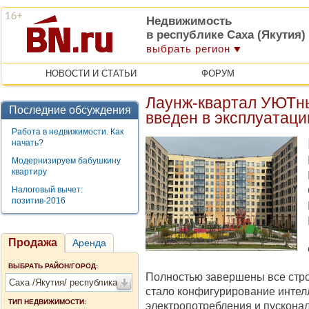
Недвижимость
в республике Саха (Якутия)
выбрать регион
НОВОСТИ И СТАТЬИ
ФОРУМ
Лаунж-квартал УЮТн
Последние обсуждения
введен в эксплуатац
Работа в недвижимости. Как
начать?
Модернизируем бабушкину
квартиру
Налоговый вычет:
позитив-2016
Продажа
Аренда
ВЫБРАТЬ РАЙОН/ГОРОД:
Полностью завершены все стр
Саха /Якутия/ республика
стало конфигурирование интел
ТИП НЕДВИЖИМОСТИ:
электропотребления и пускона