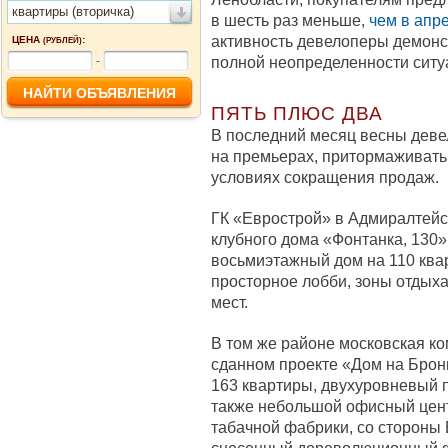
квартиры (вторичка)
в шесть раз меньше,
чем в апр
активность девелоперы демон
ЦЕНА
:
(РУБЛЕЙ)
полной неопределенности ситу
-
ПЯТЬ ПЛЮС ДВА
В последний месяц весны деве
на премьерах, притормаживать 
условиях сокращения продаж.
ГК «Еврострой» в Адмиралтейс
клубного дома «Фонтанка, 130»
восьмиэтажный дом на 110 квар
просторное лобби, зоны отдыха
мест.
В том же районе московская к
сданном проекте «Дом на Бронн
163 квартиры, двухуровневый п
также небольшой офисный цент
табачной фабрики, со стороны