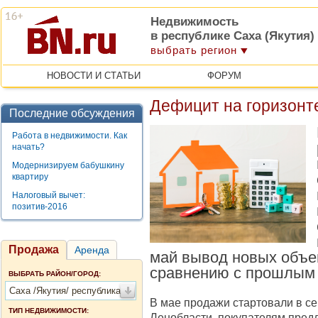
Недвижимость
в республике Саха (Якутия)
выбрать регион
НОВОСТИ И СТАТЬИ
ФОРУМ
Дефицит на горизонте
Последние обсуждения
Работа в недвижимости. Как
начать?
Модернизируем бабушкину
квартиру
Налоговый вычет:
позитив-2016
Продажа
Аренда
май вывод новых объе
сравнению с прошлым 
ВЫБРАТЬ РАЙОН/ГОРОД:
Саха /Якутия/ республика
В мае продажи стартовали в се
ТИП НЕДВИЖИМОСТИ:
Ленобласти, покупателям предл